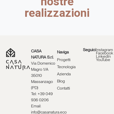
nostre
realizzazioni
Seguici
Instagram
CASA
Naviga
Facebook
LinkedIn
NATURA S.r.l.
Progetti
YouTube
Via Domenico
Tecnologia
Magro 1/A
Azienda
35010
Blog
Massanzago
(PD)
Contatti
Tel:
+39 049
936 0206
Email:
info@casanatura.eco